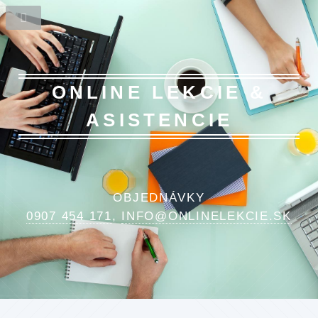
ONLINE LEKCIE
&
ASISTENCIE
OBJEDNÁVKY
0907 454 171
,
INFO@ONLINELEKCIE.SK